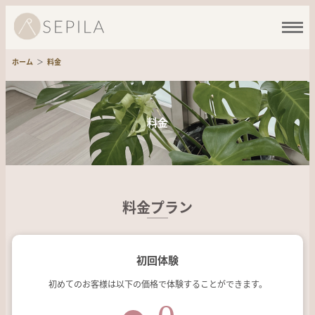
ホーム
料金
ホーム
FREE TRIAL
無料体験・ご見学
料金
ABOUT US
SEPILAの特徴
PRICE
料金
料金プラン
STUDIOS
店舗一覧
初回体験
FAQ
初めてのお客様は以下の価格で体験することができます。
よくある質問