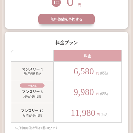
0
FRIEND
1
回
円
お友だち紹介
CONTACT
無料体験を予約する
お問合せ
料金プラン
料金
6,580
マンスリー 4
円
(税込)
月4回利用可能
一番人気
9,980
マンスリー 6
円
(税込)
月6回利用可能
11,980
マンスリー 12
円
(税込)
月12回利用可能
※ご利用可能時間は1回60分です